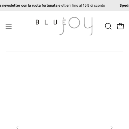
Salta
i alla newsletter con la ruota fortunata
e ottieni fino al 15% di sconto
Spe
al
contenuto
APRI
Apri 
Apri
LA
menu
BARRA
di
DI
navigazione
Apri
Ap
RICERCA
lightbox
li
dell'immagine
de