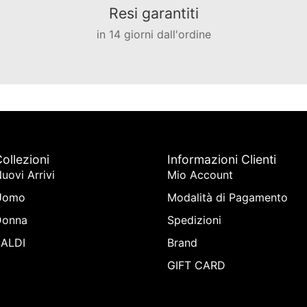
Resi garantiti
in 14 giorni dall'ordine
ollezioni
Informazioni Clienti
uovi Arrivi
Mio Account
Uomo
Modalità di Pagamento
Donna
Spedizioni
SALDI
Brand
GIFT CARD