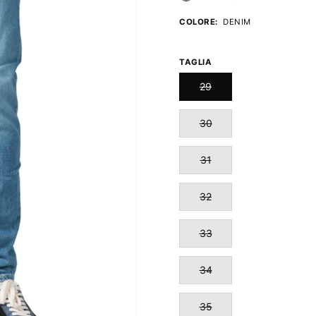
COLORE:
DENIM
TAGLIA
29
30
31
32
33
34
35