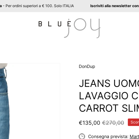
ratuita
- Per ordini superiori a € 100. Solo ITALIA
Iscriviti alla newslett
Apri
DonDup
lightbox
JEANS UOM
dell'immagine
LAVAGGIO C
CARROT SLI
€135,00
€270,00
Scon
Consegna prevista:
Mart