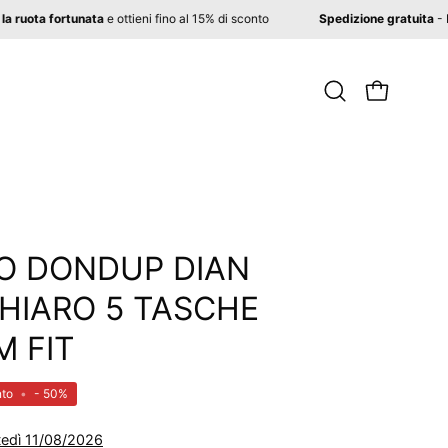
er con la ruota fortunata
e ottieni fino al 15% di sconto
Spedizione gratu
Apri
APRI CARR
la
barra
di
ricerca
Apri
lightbox
O DONDUP DIAN
dell'immagine
HIARO 5 TASCHE
M FIT
to
•
-
50%
edì 11/08/2026