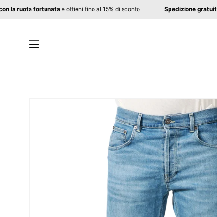
Salta
letter con la ruota fortunata
e ottieni fino al 15% di sconto
Spedizione g
al
contenuto
Apri
menu
di
navigazione
Apri
lightbox
dell'immagine