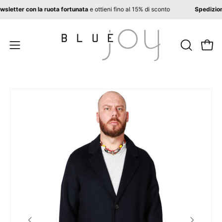
Salta
la newsletter con la ruota fortunata
e ottieni fino al 15% di sconto
Spediz
al
contenuto
APRI
Apri 
Apri
LA
menu
BARRA
di
DI
navigazione
Apri
Ap
RICERCA
lightbox
li
dell'immagine
de