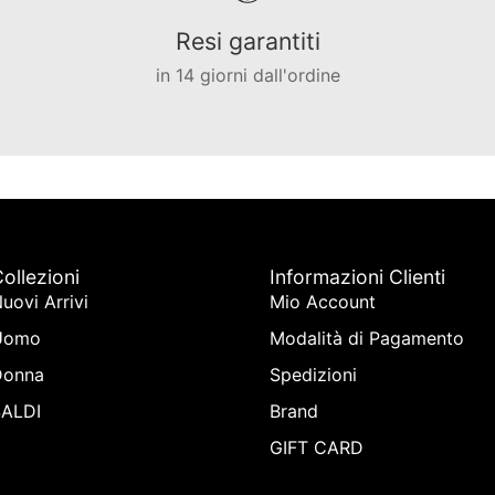
Resi garantiti
in 14 giorni dall'ordine
ollezioni
Informazioni Clienti
uovi Arrivi
Mio Account
Uomo
Modalità di Pagamento
Donna
Spedizioni
SALDI
Brand
GIFT CARD