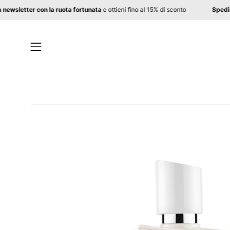
Salta
viti alla newsletter con la ruota fortunata
e ottieni fino al 15% di sconto
al
contenuto
Apri
menu
di
navigazione
Apri
lightbox
dell'immagine