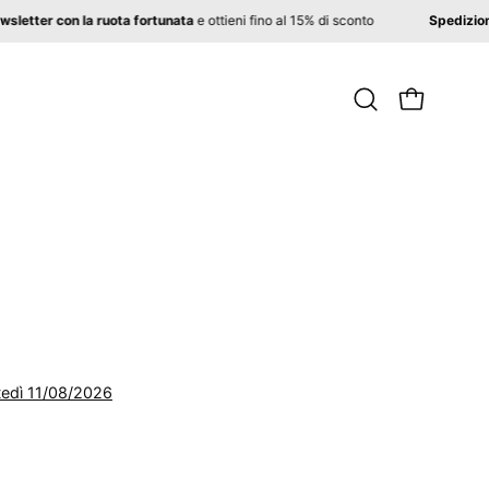
 alla newsletter con la ruota fortunata
e ottieni fino al 15% di sconto
Spe
Apri
APRI CARR
la
barra
di
ricerca
edì 11/08/2026