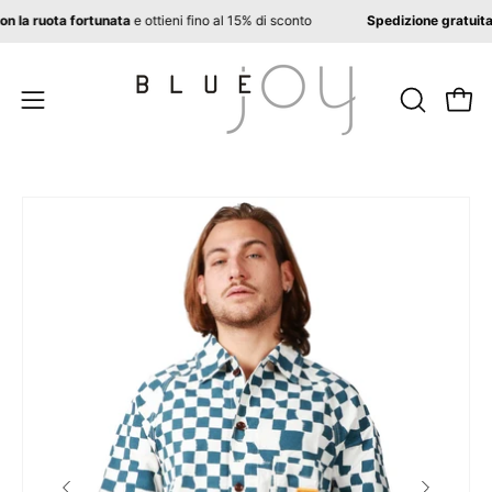
Salta
ter con la ruota fortunata
e ottieni fino al 15% di sconto
Spedizione grat
al
contenuto
APRI
Apri 
Apri
LA
menu
BARRA
di
DI
navigazione
Apri
Ap
RICERCA
lightbox
li
dell'immagine
de