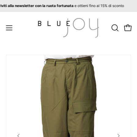
Salta
Iscriviti alla newsletter con la ruota fortunata
e ottieni fino al 15% di sconto
al
contenuto
APRI
Apri 
Apri
LA
menu
BARRA
di
DI
navigazione
Apri
Ap
RICERCA
lightbox
li
dell'immagine
de